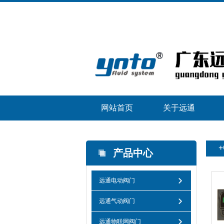
网站首页
关于远通
产品中心
远通电动阀门
远通气动阀门
远通物联网阀门