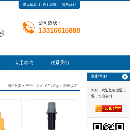
供应信息
|
关于远通
|
联系我们
公司热线：
13316615888
应用领域
联系我们
商盟客服
网站首页
>
产品中心
>
+GF＋Signet测量仪表
您好，欢迎莅临远通工
业，欢迎咨询...