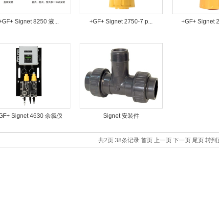
+GF+ Signet 8250 液...
+GF+ Signet 2750-7 p...
+GF+ Signet 
GF+ Signet 4630 余氯仪
Signet 安装件
共2页 38条记录
首页
上一页
下一页
尾页
转到